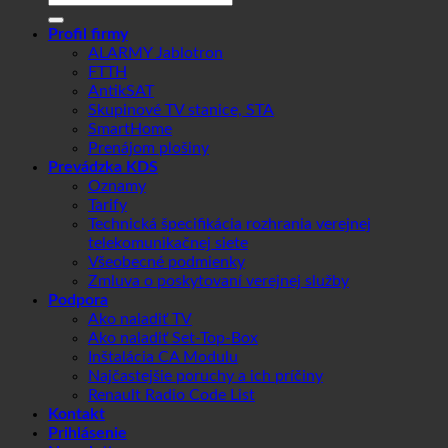
Profil firmy
ALARMY Jablotron
FTTH
AntikSAT
Skupinové TV stanice, STA
SmartHome
Prenájom plošiny
Prevádzka KDS
Oznamy
Tarify
Technická špecifikácia rozhrania verejnej
telekomunikačnej siete
Všeobecné podmienky
Zmluva o poskytovaní verejnej služby
Podpora
Ako naladiť TV
Ako naladiť Set-Top-Box
Inštalácia CA Modulu
Najčastejšie poruchy a ich príčiny
Renault Radio Code List
Kontakt
Prihlásenie