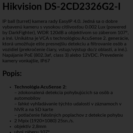
Hikvision DS-2CD2326G2-I
IP ball (turret) kamera rady EasyIP 4.0. Jedná sa o dobre
vybavenú kameru s vysokou citlivosťou 0.002 Lux (powered
by DarkFighter), WDR 120dB a objektívom so záberom 107°,
a iné. Unikátna je VCA s technológiou AcuSense 2. generácie,
ktorá umožňuje ešte presnejšiu detekciu a filtrovanie osôb a
vozidiel (prekročenie čiary, vstup/výstup do/z oblasti, a iné.).
Napájanie PoE (802.3af, class 3) alebo 12VDC. Prevedenie
kamery vonkajšie, IP67
Popis:
Technológia AcuSense 2:
– zdokonalená detekcia pohybujúcich sa osôb a
automobilov
– ľahké vyhľadávanie týchto udalostí v záznamoch v
NVR a na SD karte
– potlačenie falošných poplachov z detekcie pohybu
2 Mpix (1920×1080) 25sn./s.
objektív 2,8mm
uhol záberu 107°