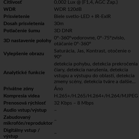
Citlivosť
0,002 Lux @ (F1,4, AGC Zap.)
WDR
WDR 120dB
Prisvietenie
Biele svetlo-LED + IR-ExIR
Dosah prisvietenia
30m
Potlačenie šumu
3D DNR
0°-360°vodorovne, 0°-75°zvislo,
3D nastavenie polohy
otáčanie 0°-360°
Saturácia, Jas, Kontrast, otočenie o
Vylepšenie obrazu
90°
detekcia pohybu, detekcia prekročenia
čiary, detekcia narušenia, detekcia
Analytické funkcie
vstupu a výstupu do oblasti, detekcia
zmeny scény, detekcia tváre a dalšie…
Privátne zóny
Áno
Kompresia videa
H.265+/H.265/H.264+/H.264/MJPEG
Prenosová rýchlosť
32 Kbps – 8 Mbps
Audio vstup/výstup
–
Zabudovaný
–
mikrofón/reproduktor
Digitálny vstup /
–
výstup