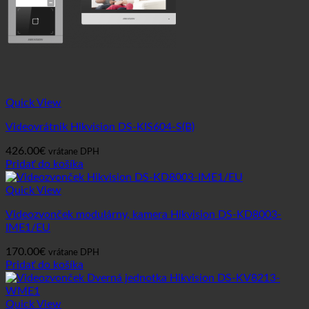
Quick View
Videovrátnik Hikvision DS-KIS604-S(B)
426.00
€
vrátane DPH
Pridať do košíka
Quick View
Videozvonček modulárny, kamera Hikvision DS-KD8003-
IME1/EU
170.00
€
vrátane DPH
Pridať do košíka
Quick View