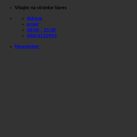
Skip
Vitajte na stránke Vares
to
Adresa
content
email
08:00 - 15:30
048/4152953
Newsletter