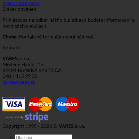
Prenos internetu
Odber noviniek
Prihláste sa na odber nášho bulletinu a budete informovaní o
novinkách a akciách.
Chyba:
Kontaktný formulár nebol nájdený.
Kontakt
VARES, s.r.o.
Medený Hámor 15
97401 BANSKÁ BYSTRICA
048 / 415 29 53
vares@vares.sk
Copyright 1995 - 2026 ©
VARES s.r.o.
Hľadať: