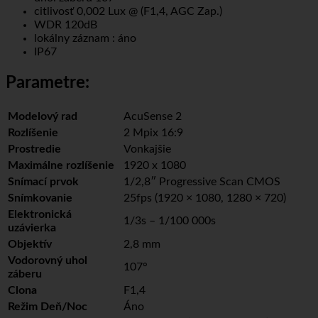
citlivosť 0,002 Lux @ (F1,4, AGC Zap.)
WDR 120dB
lokálny záznam : áno
IP67
Parametre:
Modelový rad
AcuSense 2
Rozlíšenie
2 Mpix 16:9
Prostredie
Vonkajšie
Maximálne rozlíšenie
1920 x 1080
Snímací prvok
1/2,8″ Progressive Scan CMOS
Snímkovanie
25fps (1920 × 1080, 1280 × 720)
Elektronická
1/3s – 1/100 000s
uzávierka
Objektív
2,8 mm
Vodorovný uhol
107°
záberu
Clona
F1,4
Režim Deň/Noc
Áno