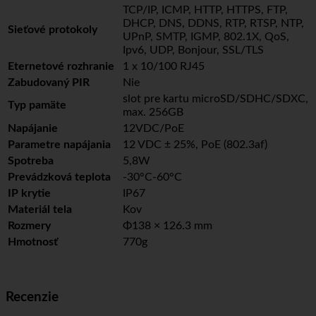
TCP/IP, ICMP, HTTP, HTTPS, FTP,
DHCP, DNS, DDNS, RTP, RTSP, NTP,
Sieťové protokoly
UPnP, SMTP, IGMP, 802.1X, QoS,
Ipv6, UDP, Bonjour, SSL/TLS
Eternetové rozhranie
1 x 10/100 RJ45
Zabudovaný PIR
Nie
slot pre kartu microSD/SDHC/SDXC,
Typ pamäte
max. 256GB
Napájanie
12VDC/PoE
Parametre napájania
12 VDC ± 25%, PoE (802.3af)
Spotreba
5,8W
Prevádzková teplota
-30°C-60°C
IP krytie
IP67
Materiál tela
Kov
Rozmery
Φ138 × 126.3 mm
Hmotnosť
770g
Recenzie