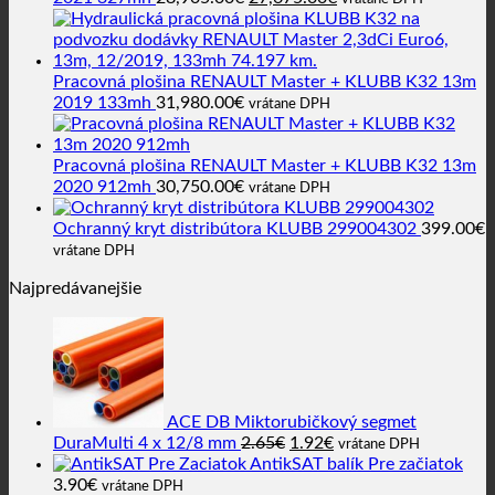
cena
cena
bola:
je:
28,905.00€.
27,675.00€.
Pracovná plošina RENAULT Master + KLUBB K32 13m
2019 133mh
31,980.00
€
vrátane DPH
Pracovná plošina RENAULT Master + KLUBB K32 13m
2020 912mh
30,750.00
€
vrátane DPH
Ochranný kryt distribútora KLUBB 299004302
399.00
€
vrátane DPH
Najpredávanejšie
ACE DB Miktorubičkový segmet
Pôvodná
Aktuálna
DuraMulti 4 x 12/8 mm
2.65
€
1.92
€
vrátane DPH
cena
cena
AntikSAT balík Pre začiatok
bola:
je:
3.90
€
vrátane DPH