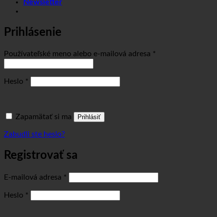
Newsletter
Prihlásenie
Povinné
Používateľské meno alebo e-mailová adresa
*
Povinné
Heslo
*
Zapamätať si ma
Prihlásiť
Zabudli ste heslo?
Registrovať sa
Povinné
E-mailová adresa
*
Povinné
Heslo
*