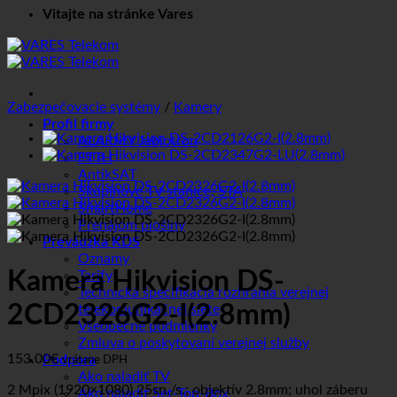
Vitajte na stránke Vares
Zabezpečovacie systémy
/
Kamery
Profil firmy
ALARMY Jablotron
FTTH
AntikSAT
Skupinové TV stanice, STA
SmartHome
Prenájom plošiny
Prevádzka KDS
Oznamy
Kamera Hikvision DS-
Tarify
Technická špecifikácia rozhrania verejnej
2CD2326G2-I(2.8mm)
telekomunikačnej siete
Všeobecné podmienky
Zmluva o poskytovaní verejnej služby
153.00
€
Podpora
vrátane DPH
Ako naladiť TV
2 Mpix (1920×1080) 25sn./s.; objektív 2.8mm; uhol záberu
Ako naladiť Set-Top-Box