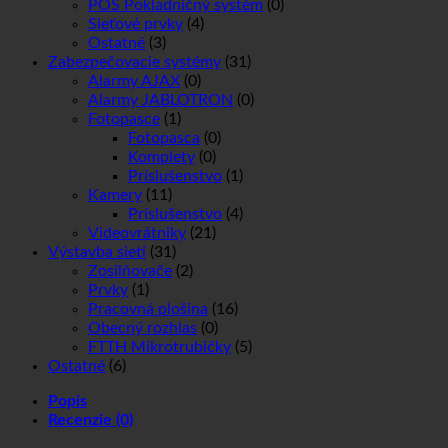
POS Pokladničný systém
(0)
Sieťové prvky
(4)
Ostatné
(3)
Zabezpečovacie systémy
(31)
Alarmy AJAX
(0)
Alarmy JABLOTRON
(0)
Fotopasce
(1)
Fotopasca
(0)
Komplety
(0)
Príslušenstvo
(1)
Kamery
(11)
Príslušenstvo
(4)
Videovrátniky
(21)
Výstavba sietí
(31)
Zosilňovače
(2)
Prvky
(1)
Pracovná plošina
(16)
Obecný rozhlas
(0)
FTTH Mikrotrubičky
(5)
Ostatné
(6)
Popis
Recenzie (0)