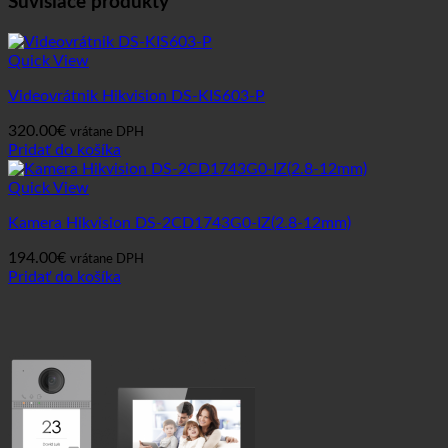
Súvisiace produkty
Quick View
Videovrátnik Hikvision DS-KIS603-P
320.00
€
vrátane DPH
Pridať do košíka
Quick View
Kamera Hikvision DS-2CD1743G0-IZ(2.8-12mm)
194.00
€
vrátane DPH
Pridať do košíka