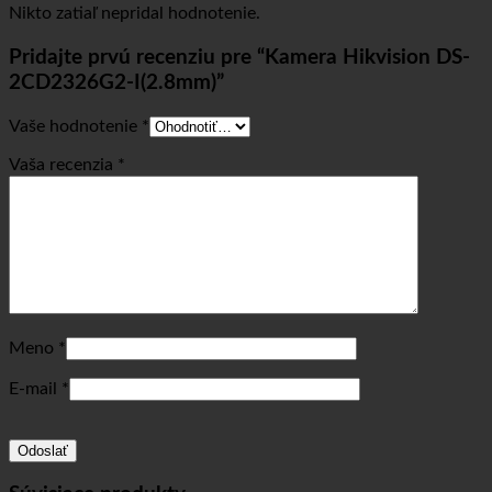
Nikto zatiaľ nepridal hodnotenie.
Pridajte prvú recenziu pre “Kamera Hikvision DS-
2CD2326G2-I(2.8mm)”
Vaše hodnotenie
*
Vaša recenzia
*
Meno
*
E-mail
*