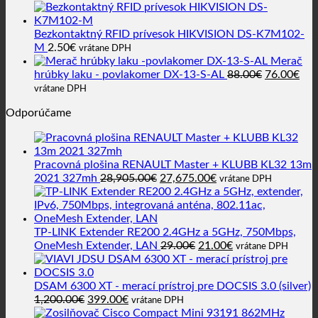
2.65€.
1.92€.
Bezkontaktný RFID prívesok HIKVISION DS-K7M102-
M
2.50
€
vrátane DPH
Merač
Pôvodná
Akt
hrúbky laku - povlakomer DX-13-S-AL
88.00
€
76.00
€
cena
cen
vrátane DPH
bola:
je:
Odporúčame
88.00€.
76.
Pracovná plošina RENAULT Master + KLUBB KL32 13m
Pôvodná
Aktuálna
2021 327mh
28,905.00
€
27,675.00
€
vrátane DPH
cena
cena
bola:
je:
28,905.00€.
27,675.00€.
TP-LINK Extender RE200 2.4GHz a 5GHz, 750Mbps,
Pôvodná
Aktuálna
OneMesh Extender, LAN
29.00
€
21.00
€
vrátane DPH
cena
cena
bola:
je:
29.00€.
21.00€.
DSAM 6300 XT - merací prístroj pre DOCSIS 3.0 (silver)
Pôvodná
Aktuálna
1,200.00
€
399.00
€
vrátane DPH
cena
cena