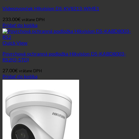
Videozvonček Hikvision DS-KV8213-WME1
233.00
€
vrátane DPH
Pridať do košíka
Quick View
Povrchová ochranná podložka Hikvision DS-KABD8003-
RS2(O-STD)
27.00
€
vrátane DPH
Pridať do košíka