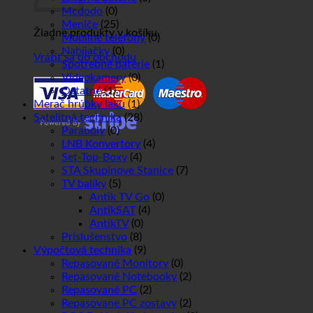
Mcdodo
(0)
Meniče
(25)
Žiadne produkty v košíku.
Mobilné telefóny
(0)
Nabíjačky
(0)
Vrátiť sa do obchodu
Spotrebné batérie
(1)
Videokamery
(0)
Ostatné
(1)
Merač hrúbky laku
(1)
Satelitná technika
(28)
Paraboly
(0)
LNB Konvertory
(4)
Set-Top-Boxy
(4)
STA Skupinove Stanice
(7)
TV balíky
(5)
Antik TV Go
(0)
AntikSAT
(4)
AntikTV
(0)
Príslušenstvo
(8)
Výpočtová technika
(9)
Repasované Monitory
(0)
Repasované Notebooky
(2)
Repasované PC
(2)
Repasovane PC zostavy
(2)