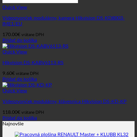
Quick View
Videozvonček modulárny, kamera Hikvision DS-KD8003-
IME1/EU
170.00
€
vrátane DPH
Pridať do košíka
Quick View
Hikvision DS-KABV6113-RS
9.60
€
vrátane DPH
Pridať do košíka
Quick View
Videozvonček modulárny, klávesnica Hikvision DS-KD-KP
118.00
€
vrátane DPH
Pridať do košíka
Najnovšie