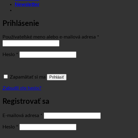
Newsletter
Prihlásenie
Povinné
Používateľské meno alebo e-mailová adresa
*
Povinné
Heslo
*
Zapamätať si ma
Prihlásiť
Zabudli ste heslo?
Registrovať sa
Povinné
E-mailová adresa
*
Povinné
Heslo
*