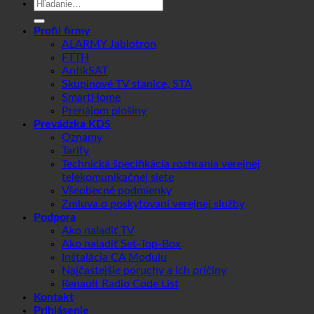
Hľadať:
Profil firmy
ALARMY Jablotron
FTTH
AntikSAT
Skupinové TV stanice, STA
SmartHome
Prenájom plošiny
Prevádzka KDS
Oznamy
Tarify
Technická špecifikácia rozhrania verejnej
telekomunikačnej siete
Všeobecné podmienky
Zmluva o poskytovaní verejnej služby
Podpora
Ako naladiť TV
Ako naladiť Set-Top-Box
Inštalácia CA Modulu
Najčastejšie poruchy a ich príčiny
Renault Radio Code List
Kontakt
Prihlásenie