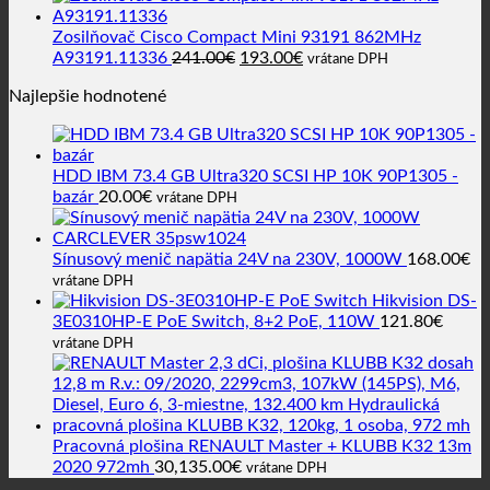
bola:
je:
1,200.00€.
399.00€.
Zosilňovač Cisco Compact Mini 93191 862MHz
Pôvodná
Aktuálna
A93191.11336
241.00
€
193.00
€
vrátane DPH
cena
cena
Najlepšie hodnotené
bola:
je:
241.00€.
193.00€.
HDD IBM 73.4 GB Ultra320 SCSI HP 10K 90P1305 -
bazár
20.00
€
vrátane DPH
Sínusový menič napätia 24V na 230V, 1000W
168.00
€
vrátane DPH
Hikvision DS-
3E0310HP-E PoE Switch, 8+2 PoE, 110W
121.80
€
vrátane DPH
Pracovná plošina RENAULT Master + KLUBB K32 13m
2020 972mh
30,135.00
€
vrátane DPH