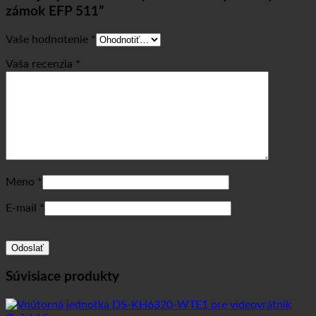
zámok EFP 511”
Vaše hodnotenie
*
Vaša recenzia
*
Meno
*
E-mail
*
Súvisiace produkty