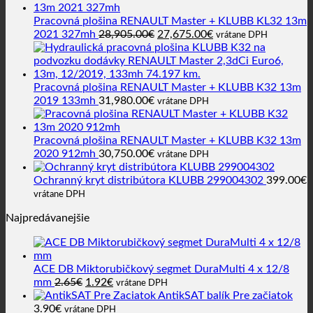
Pracovná plošina RENAULT Master + KLUBB KL32 13m
Pôvodná
Aktuálna
2021 327mh
28,905.00
€
27,675.00
€
vrátane DPH
cena
cena
bola:
je:
28,905.00€.
27,675.00€.
Pracovná plošina RENAULT Master + KLUBB K32 13m
2019 133mh
31,980.00
€
vrátane DPH
Pracovná plošina RENAULT Master + KLUBB K32 13m
2020 912mh
30,750.00
€
vrátane DPH
Ochranný kryt distribútora KLUBB 299004302
399.00
€
vrátane DPH
Najpredávanejšie
ACE DB Miktorubičkový segmet DuraMulti 4 x 12/8
Pôvodná
Aktuálna
mm
2.65
€
1.92
€
vrátane DPH
cena
cena
AntikSAT balík Pre začiatok
bola:
je:
3.90
€
vrátane DPH