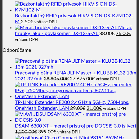
2.65€.
1.92€.
Bezkontaktný RFID prívesok HIKVISION DS-K7M102-
M
2.50
€
vrátane DPH
Merač
Pôvodná
Akt
hrúbky laku - povlakomer DX-13-S-AL
88.00
€
76.00
€
cena
cen
vrátane DPH
bola:
je:
Odporúčame
88.00€.
76.
Pracovná plošina RENAULT Master + KLUBB KL32 13m
Pôvodná
Aktuálna
2021 327mh
28,905.00
€
27,675.00
€
vrátane DPH
cena
cena
bola:
je:
28,905.00€.
27,675.00€.
TP-LINK Extender RE200 2.4GHz a 5GHz, 750Mbps,
Pôvodná
Aktuálna
OneMesh Extender, LAN
29.00
€
21.00
€
vrátane DPH
cena
cena
bola:
je:
29.00€.
21.00€.
DSAM 6300 XT - merací prístroj pre DOCSIS 3.0 (silver)
Pôvodná
Aktuálna
1,200.00
€
399.00
€
vrátane DPH
cena
cena