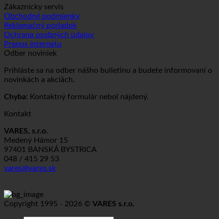
Zákaznícky servis
Obchodné podmienky
Reklamačný poriadok
Ochrana osobných údajov
Prenos internetu
Odber noviniek
Prihláste sa na odber nášho bulletinu a budete informovaní o
novinkách a akciách.
Chyba:
Kontaktný formulár nebol nájdený.
Kontakt
VARES, s.r.o.
Medený Hámor 15
97401 BANSKÁ BYSTRICA
048 / 415 29 53
vares@vares.sk
Copyright 1995 - 2026 ©
VARES s.r.o.