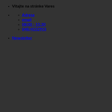
Skip
Vitajte na stránke Vares
to
Adresa
content
email
08:00 - 15:30
048/4152953
Newsletter