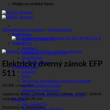
Vitajte na stránke Vares
Zabezpečovacie systémy
/
Videovrátniky
Profil firmy
ALARMY Jablotron
FTTH
AntikSAT
Skupinové TV stanice, STA
SmartHome
Elektrický dverný zámok EFP
Prenájom plošiny
Prevádzka KDS
511
Oznamy
Tarify
Technická špecifikácia rozhrania verejnej
49.00
€
telekomunikačnej siete
vrátane DPH
Všeobecné podmienky
napájanie: 8VAC/220mA, 12VAC/230mA, 12VDC 360mA
Zmluva o poskytovaní verejnej služby
rozmery: 90x20x28 mm
Podpora
Ako naladiť TV
Dostupné na objednávku
Ako naladiť Set-Top-Box