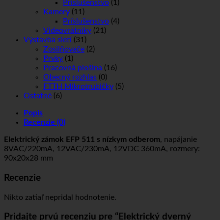
Príslušenstvo
(1)
Kamery
(11)
Príslušenstvo
(4)
Videovrátniky
(21)
Výstavba sietí
(31)
Zosilňovače
(2)
Prvky
(1)
Pracovná plošina
(16)
Obecný rozhlas
(0)
FTTH Mikrotrubičky
(5)
Ostatné
(6)
Popis
Recenzie (0)
Elektrický zámok EFP 511 s nízkym odberom
, napájanie
8VAC/220mA, 12VAC/230mA, 12VDC 360mA, rozmery:
90x20x28 mm
Recenzie
Nikto zatiaľ nepridal hodnotenie.
Pridajte prvú recenziu pre “Elektrický dverný