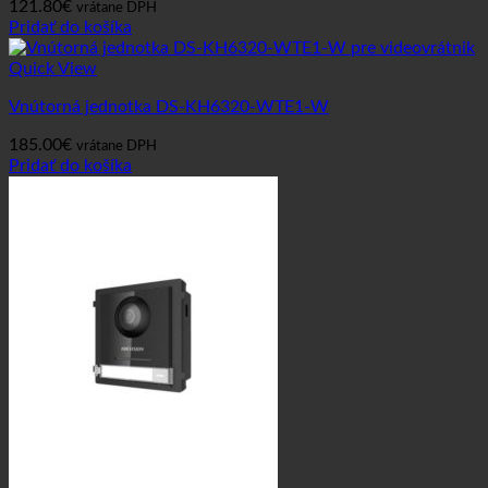
121.80
€
vrátane DPH
Pridať do košíka
Quick View
Vnútorná jednotka DS-KH6320-WTE1-W
185.00
€
vrátane DPH
Pridať do košíka