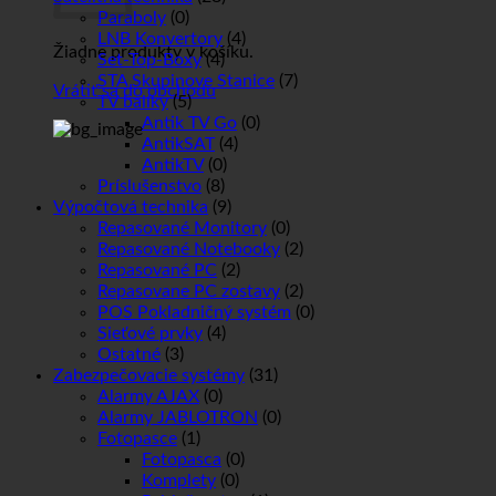
Paraboly
(0)
LNB Konvertory
(4)
Žiadne produkty v košíku.
Set-Top-Boxy
(4)
STA Skupinove Stanice
(7)
Vrátiť sa do obchodu
TV balíky
(5)
Antik TV Go
(0)
AntikSAT
(4)
AntikTV
(0)
Príslušenstvo
(8)
Výpočtová technika
(9)
Repasované Monitory
(0)
Repasované Notebooky
(2)
Repasované PC
(2)
Repasovane PC zostavy
(2)
POS Pokladničný systém
(0)
Sieťové prvky
(4)
Ostatné
(3)
Zabezpečovacie systémy
(31)
Alarmy AJAX
(0)
Alarmy JABLOTRON
(0)
Fotopasce
(1)
Fotopasca
(0)
Komplety
(0)