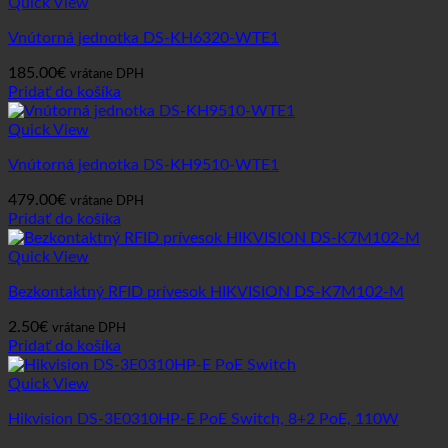
Quick View
Vnútorná jednotka DS-KH6320-WTE1
185.00
€
vrátane DPH
Pridať do košíka
Quick View
Vnútorná jednotka DS-KH9510-WTE1
479.00
€
vrátane DPH
Pridať do košíka
Quick View
Bezkontaktný RFID prívesok HIKVISION DS-K7M102-M
2.50
€
vrátane DPH
Pridať do košíka
Quick View
Hikvision DS-3E0310HP-E PoE Switch, 8+2 PoE, 110W