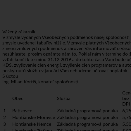
Vážený zákazník
V zmysle vydaných Všeobecných podmienok našej spoločnosti o
zmysle uvedenej tabuľky nižšie. V zmysle platných Všeobecn
zmenu zmluvných podmienok a zároveň Vás informovať o Vašom p
nesúhlasíte, prosím oznámte nám to. Pokiaľ nám v termíne do 
vzťah končí k termínu 31.12.2019 a do tohto času Vám bude ú
KDS, zvyšovanie cien energií, zvýšenie cien programerov a aut
poskytnutú službu v januári Vám nebudeme učtovať poplatok.
S úctou
Ing. Milan Kortiš, konateľ spoločnosti
Cen
Obec
Služba
bez
DP
1
Batizovce
Základná programová ponuka
6,25
2
Hontianske Moravce
Základná programová ponuka
5,75
3
Hontianske Nemce
Základná programová ponuka
5,50
4
Hontianske Trsťany
Základná programová ponuka
5,83