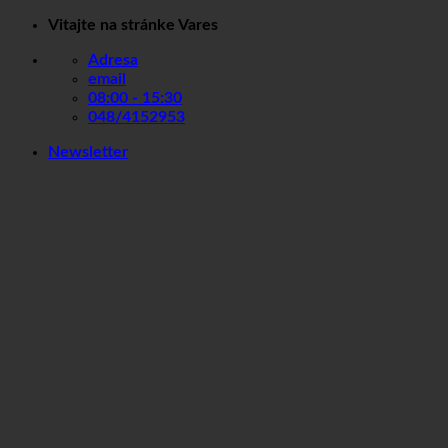
Skip
Vitajte na stránke Vares
to
Adresa
content
email
08:00 - 15:30
048/4152953
Newsletter