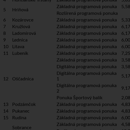
Základná programová ponuka
5,58
5
Hriňová
Rozšírená programová ponuka
6
Kozárovce
Základná programová ponuka
5,33
7
Kružlová
Základná programová ponuka
6,17
8
Ladomirová
Základná programová ponuka
6,17
9
Lednica
Základná programová ponuka
6,00
10
Litava
Základná programová ponuka
6,00
11
Lubeník
Základná programová ponuka
7,25
Základná programová ponuka
3,58
Digitálna programová ponuka
3,58
Digitálna programová ponuka
5,17
12
Oščadnica
1
Digitálna programová ponuka
9,17
2
Ponuka Športový balík
2,08
13
Podzámčok
Základná programová ponuka
4,83
14
Pukanec
Základná programová ponuka
4,83
15
Rudina
Základná programová ponuka
6,00
Základná programová ponuka
4,58
Sobrance