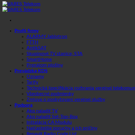
Profil firmy
ALARMY Jablotron
FTTH
AntikSAT
Skupinové TV stanice, STA
SmartHome
Prenájom plošiny
Prevádzka KDS
Oznamy
Tarify
Technická špecifikácia rozhrania verejnej telekomun
Všeobecné podmienky
Zmluva o poskytovaní verejnej služby
Podpora
Ako naladiť TV
Ako naladiť Set-Top-Box
Inštalácia CA Modulu
Najčastejšie poruchy a ich príčiny
Renault Radio Code List