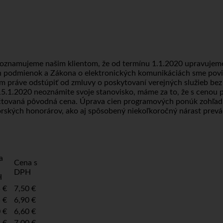
znamujeme našim klientom, že od termínu 1.1.2020 upravujeme c
ých podmienok a Zákona o elektronických komunikáciách sme pov
ráve odstúpiť od zmluvy o poskytovaní verejných služieb bez s
15.1.2020 neoznámite svoje stanovisko, máme za to, že s cenou 
čtovaná pôvodná cena. Úprava cien programových ponúk zohľadň
orských honorárov, ako aj spôsobený niekoľkoročný nárast prevá
a
Cena s
DPH
H
 €
7,50 €
 €
6,90 €
 €
6,60 €
 €
7,00 €