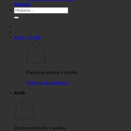
Kontakt
Hľadať:
Košík /
0.00
€
Žiadne produkty v košíku.
Vrátiť sa do obchodu
Košík
Žiadne produkty v košíku.