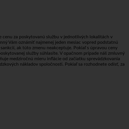
enu za poskytovanú službu v jednotlivých lokalitách v
inný Vám oznámiť najmenej jeden mesiac vopred podstatnú
ankcií, ak túto zmenu neakceptuje. Pokiaľ s úpravou ceny
poskytovanej služby súhlasíte. V opačnom prípade náš zmluvný
uje medziročnú mieru inflácie od začiatku sprevádzkovania
dzkových nákladov spoločnosti. Pokiaľ sa rozhodnete odísť, za